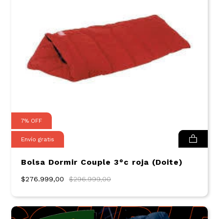
7
%
OFF
Envío gratis
Bolsa Dormir Couple 3°c roja (Doite)
$276.999,00
$296.999,00