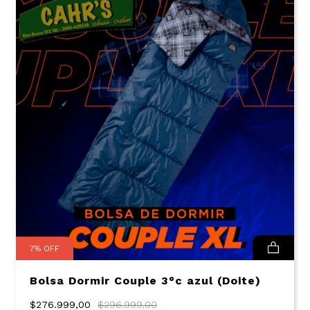
7
%
OFF
Bolsa Dormir Couple 3°c azul (Doite)
$276.999,00
$296.999,00