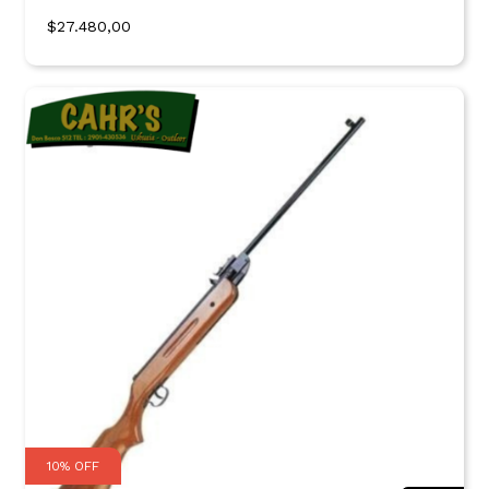
$27.480,00
10
%
OFF