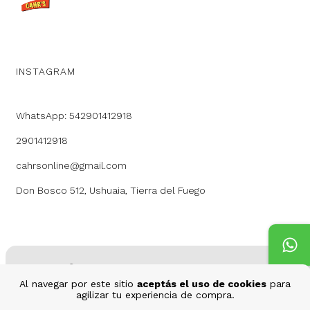
INSTAGRAM
WhatsApp: 542901412918
2901412918
cahrsonline@gmail.com
Don Bosco 512, Ushuaia, Tierra del Fuego
Al navegar por este sitio
aceptás el uso de cookies
para
Copyright Cahr's - 2026. Todos los derechos reservados.
agilizar tu experiencia de compra.
Defensa de las y los consumidores. Para reclamos
ingresá acá.