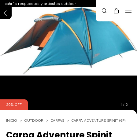
cahr´s respuestos y articulos outdoor
20
%
OFF
1
/
2
INICIO
>
OUTDOOR
>
CARPAS
>
CARPA ADVENTURE SPINIT (6P)
Carpa Adventure Spinit