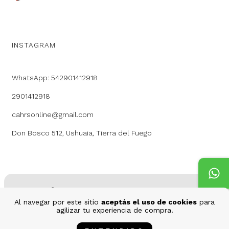
INSTAGRAM
WhatsApp: 542901412918
2901412918
cahrsonline@gmail.com
Don Bosco 512, Ushuaia, Tierra del Fuego
Al navegar por este sitio
aceptás el uso de cookies
para
Copyright Cahr's - 2026. Todos los derechos reservados.
agilizar tu experiencia de compra.
Defensa de las y los consumidores. Para reclamos
ingresá acá.