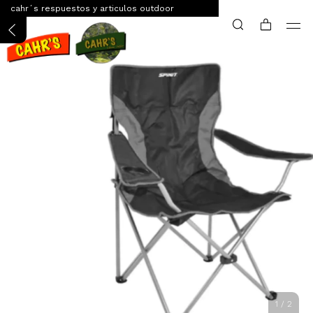
cahr´s respuestos y articulos outdoor
1
/
2